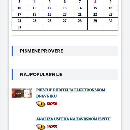
3
4
5
6
7
8
9
10
11
12
13
14
15
16
17
18
19
20
21
22
23
24
25
26
27
28
29
30
31
PISMENE PROVERE
NAJPOPULARNIJE
PRISTUP RODITELJA ELEKTRONSKOM
DNEVNIKU
60250
ANALIZA USPEHA NA ZAVRŠNOM ISPITU
19255