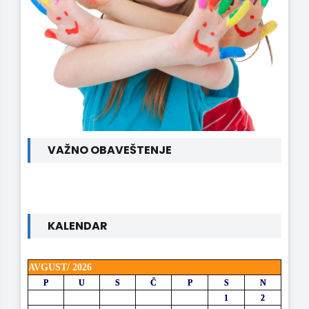
VAŽNO OBAVEŠTENJE
KALENDAR
AVGUST/ 2026
P
U
S
Č
P
S
N
1
2