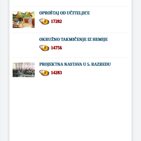
OPROŠTAJ OD UČITELJICE
17282
OKRUŽNO TAKMIČENJE IZ HEMIJE
14756
PROJEKTNA NASTAVA U 5. RAZREDU
14283