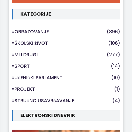
KATEGORIJE
OBRAZOVANJE
(896)
ŠKOLSKI žIVOT
(106)
MI I DRUGI
(277)
SPORT
(14)
UčENIčKI PARLAMENT
(10)
PROJEKT
(1)
STRUčNO USAVRšAVANJE
(4)
ELEKTRONSKI DNEVNIK