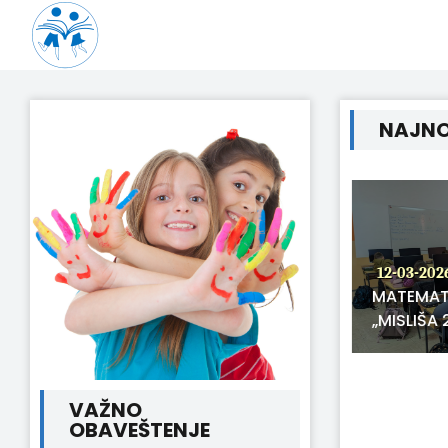
NAJNO
12-03-202
MATEMAT
15-03-2026
„MISLIŠA 
OKRUŽNO TAKMIČENJE IZ
ENGLESKOG JEZIKA
VAŽNO
OBAVEŠTENJE