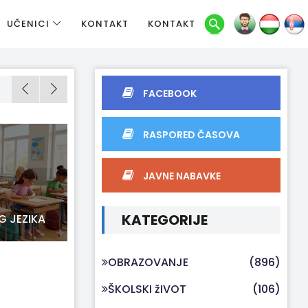
UČENICI
KONTAKT
KONTAKT
FACEBOOK
RASPORED ČASOVA
JAVNE NABAVKE
KATEGORIJE
G JEZIKA
18-02-2026
RADIONICA POVODOM DANA
MATERNJEG JEZIKA
OBRAZOVANJE
(896)
ŠKOLSKI žIVOT
(106)